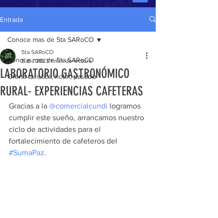
Entrada
Conoce mas de 5ta SARoCO
5ta SARoCO
Conoce mas de 5ta SARoCO
5 dic 2023
1 min de lectura
LABORATORIO GASTRONÓMICO
Oferta turistica, hotel, pasadia
RURAL- EXPERIENCIAS CAFETERAS
Gracias a la 
@comercialcundi
 logramos 
cumplir este sueño, arrancamos nuestro 
ciclo de actividades para el 
fortalecimiento de cafeteros del 
#SumaPaz
.