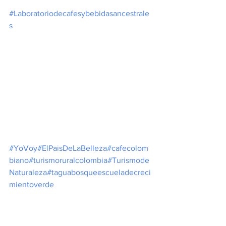
#Laboratoriodecafesybebidasancestrale
s
#YoVoy
#ElPaisDeLaBelleza
#cafecolom
biano
#turismoruralcolombia
#Turismode
Naturaleza
#taguabosqueescueladecreci
mientoverde