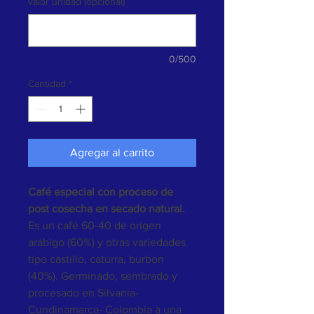
valor unidad (opcional)
0/500
Cantidad
*
Agregar al carrito
Café especial con proceso de 
post cosecha en secado natural.
Es un café 60-40 de origen 
arábigo (60%) y otras variedades 
tipo castillo, caturra, burbon 
(40%). Germinado, sembrado y 
procesado en Silvania-
Cundinamarca- Colombia a una 