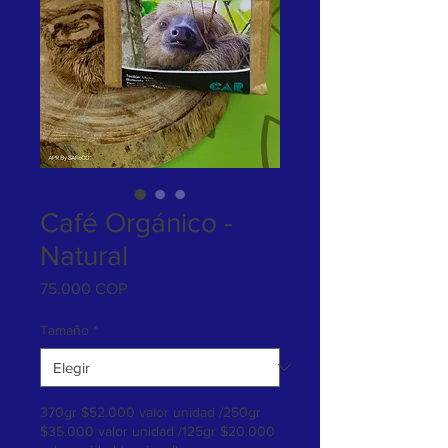
Café Orgánico -
Natural
Precio
75.000 COP
Tamaño
*
370gr $52.000 valor unidad /250gr
$35.000 valor unidad /125gr $20.000